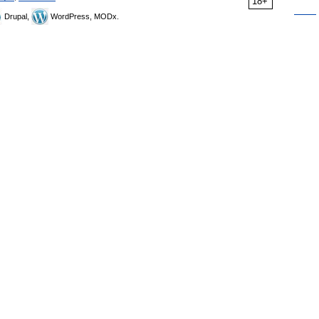
18+
Drupal,
WordPress, MODx.