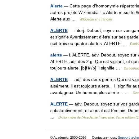
Alerte
— Cette page d’homonymie répertorie l
autres projets Wikimedia : « Alerte », sur le W
Alerte aux …
Wikipédia en Français
ALERTE
— interj. Debout, soyez sur vos gard
et signifie Avertissement d’être sur ses gard
nuit trois ou quatre alertes. ALERTE …
Dicti
alerte
— I. ALERTE. adv. Debout, soyez sur vos
ALERTE. adj. des 2 g. Qui est vigilant, et qui
toujours alerte. [b]f♛/b] Il signifie …
Dictionna
ALERTE
— adj. des deux genres Qui est vigil
aisément, il est toujours alerte. Il signifie aus
avantageux. Un homme plus alerte… …
Dict
ALERTE
— adv. Debout, soyez sur vos gardes
substantivement, et alors il est féminin. Donn
…
Dictionnaire de l'Academie Francaise, 7eme edition (
© Academic, 2000-2026
Contactez-nous:
Support techn