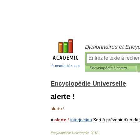
Dictionnaires et Ency
fr-academic.com
Encyclopédie Universelle
Encyclopédie Universelle
alerte !
alerte
!
●
alerte
!
interjection
Sert
à
prévenir
d
'
un
da
Encyclopédie
Universelle
.
2012
.