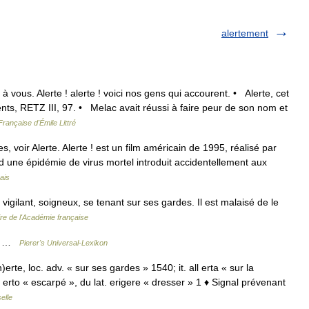
alertement
e à vous. Alerte ! alerte ! voici nos gens qui accourent. • Alerte, cet
, RETZ III, 97. • Melac avait réussi à faire peur de son nom et
Française d'Émile Littré
 voir Alerte. Alerte ! est un film américain de 1995, réalisé par
 d une épidémie de virus mortel introduit accidentellement aux
ais
igilant, soigneux, se tenant sur ses gardes. Il est malaisé de le
ire de l'Académie française
sam …
Pierer's Universal-Lexikon
(h)erte, loc. adv. « sur ses gardes » 1540; it. all erta « sur la
de erto « escarpé », du lat. erigere « dresser » 1 ♦ Signal prévenant
elle