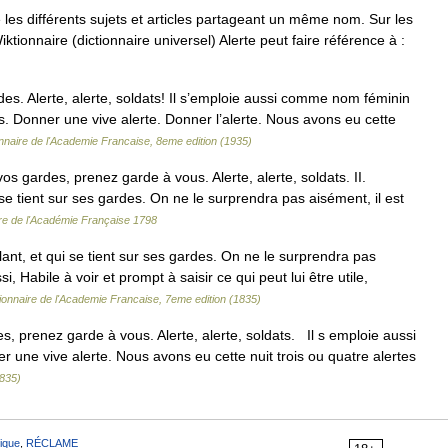
es différents sujets et articles partageant un même nom. Sur les
iktionnaire (dictionnaire universel) Alerte peut faire référence à :
es. Alerte, alerte, soldats! Il s’emploie aussi comme nom féminin
es. Donner une vive alerte. Donner l’alerte. Nous avons eu cette
onnaire de l'Academie Francaise, 8eme edition (1935)
 gardes, prenez garde à vous. Alerte, alerte, soldats. II.
 se tient sur ses gardes. On ne le surprendra pas aisément, il est
ire de l'Académie Française 1798
ant, et qui se tient sur ses gardes. On ne le surprendra pas
si, Habile à voir et prompt à saisir ce qui peut lui être utile,
ionnaire de l'Academie Francaise, 7eme edition (1835)
, prenez garde à vous. Alerte, alerte, soldats. Il s emploie aussi
er une vive alerte. Nous avons eu cette nuit trois ou quatre alertes
1835)
ique
,
RÉCLAME