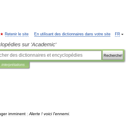
Retenir le site
En utilisant des dictionnaires dans votre site
FR
clopédies sur 'Academic'
Recherche!
interprétations
nger
imminent
:
Alerte
!
voici
l
'
ennemi
.