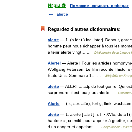
Игры ⚽
Поможем написать реферат
alerce
Regardez d'autres dictionnaires:
alerte
— 1. (a lèr t ) loc. interj. Debout, gard
homme peut nous échapper à tous les moments
à tenir alerte vingt… …
Dictionnaire de la Langue 
Alerte!
— Alerte ! Pour les articles homonymes,
Wolfgang Petersen. Le film raconte l histoire
États Unis. Sommaire 1… …
Wikipédia en Franç
alerte
— ALERTE. adj. de tout genre. Qui est v
surprendre, il est tousjours alerte …
Dictionna
Alerte
— (fr., spr. alär), fertig, flink, wach
alerte
— 1. alerte [ alɛrt ] n. f. • XVIe; de à l 
hauteur », cri milit. pour appeler à guetter, 
d un danger et appelant …
Encyclopédie Univers